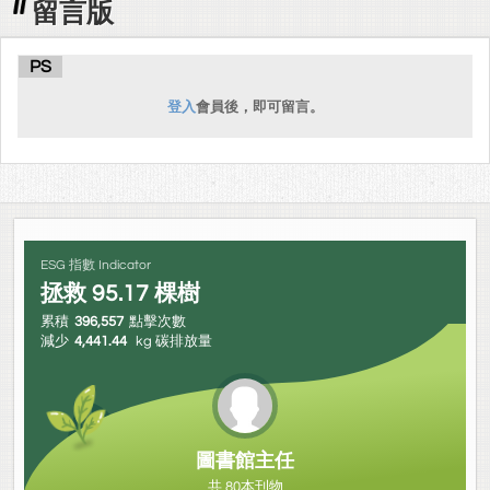
留言版
PS
登入
會員後，即可留言。
ESG 指數 Indicator
拯救
95.17
棵樹
累積
396,557
點擊次數
減少
4,441.44
kg 碳排放量
圖書館主任
共 80本刊物