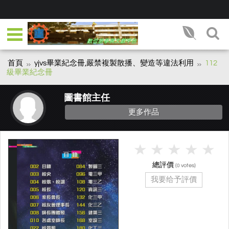
首頁
yjvs畢業紀念冊,嚴禁複製散播、變造等違法利用
112
級畢業紀念冊
圖書館主任
更多作品
總評價
(
votes)
0
我要给予評價