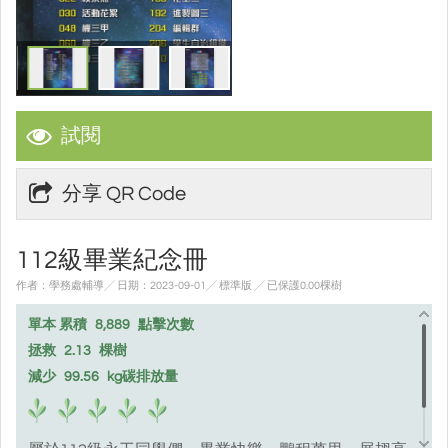
試閱
分享 QR Code
112級畢業紀念冊
作者：學務處輔導╱ 日期：2023-09-01╱ 標準版
╱ 已保護0.00棵樹
單本 累積
8,889
點擊次數
拯救
2.13
棵樹
減少
99.56
kg碳排放量