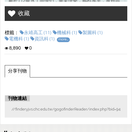
屬於112級永工同學們，畢業快樂，鵬程萬里，展翅高
飛！
收藏
標籤：
永靖高工 (11)
機械科 (1)
製圖科 (1)
電機科 (1)
資訊科 (1)
more...
8,890
0
分享刊物
刊物連結
//finder.yjvs.chc.edu.tw/gogofinderReader/index.php?bid=94