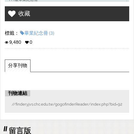
拾取靖園時光,開創奔向前行。
收藏
標籤：
畢業紀念冊 (3)
9,480
0
分享刊物
刊物連結
//finder.yjvs.chc.edu.tw/gogofinderReader/index.php?bid=92
留言版