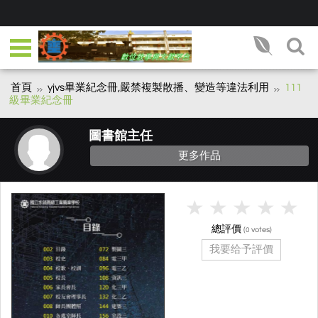
首頁
yjvs畢業紀念冊,嚴禁複製散播、變造等違法利用
111
級畢業紀念冊
圖書館主任
更多作品
總評價
(
votes)
0
我要给予評價