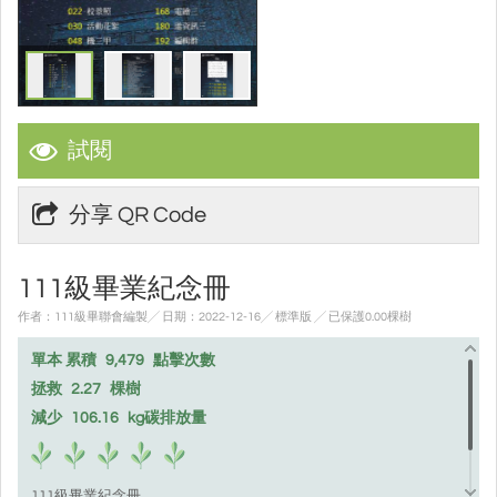
試閱
分享 QR Code
111級畢業紀念冊
作者：111級畢聯會編製╱ 日期：2022-12-16╱ 標準版
╱ 已保護0.00棵樹
單本 累積
9,479
點擊次數
拯救
2.27
棵樹
減少
106.16
kg碳排放量
111級畢業紀念冊