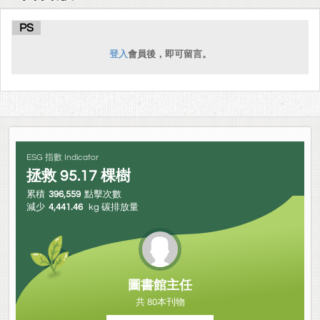
PS
登入
會員後，即可留言。
ESG 指數 Indicator
拯救
95.17
棵樹
累積
396,559
點擊次數
減少
4,441.46
kg 碳排放量
圖書館主任
共 80本刊物