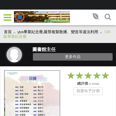
首頁
yjvs畢業紀念冊,嚴禁複製散播、變造等違法利用
109
級畢業紀念冊
圖書館主任
更多作品
總評價
(
votes)
2
我要给予評價