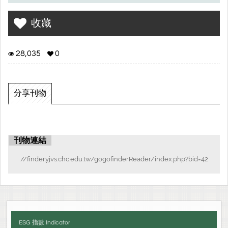
收藏
28,035
0
分享刊物
刊物連結
//finder.yjvs.chc.edu.tw/gogofinderReader/index.php?bid=42
ESG 指數 Indicator