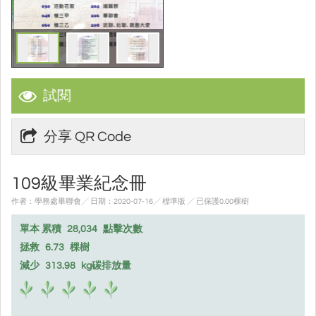
試閱
分享 QR Code
109級畢業紀念冊
作者：學務處畢聯會╱ 日期：2020-07-16╱ 標準版
╱ 已保護0.00棵樹
單本 累積
28,034
點擊次數
拯救
6.73
棵樹
減少
313.98
kg碳排放量