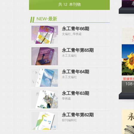
共 12 本刊物
NEW-最新
永工青年66期
文編社_學務處
永工青年第65期
永工文編社
永工青年64期
永工文編社
10
永工青年63期
學務處
永工青年第62期
校刊編輯社