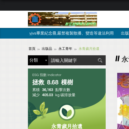
yjvs畢業紀念冊,嚴禁複製散播、變造等違法利用
出版
首頁
出版品
永工青年
永青歲月拾遺
永
ESG 指數 Indicator
拯救
8.68
棵樹
累積
36,163
點擊次數
減少
405.03
kg 碳排放量
永青歲月拾遺