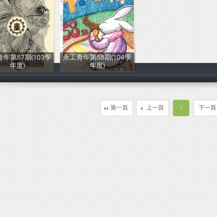
年第57期(103學
永工青年第58期(104學
年度)
年度)
永工文藝編輯社
104級永青編輯
第一頁
上一頁
1
下一頁