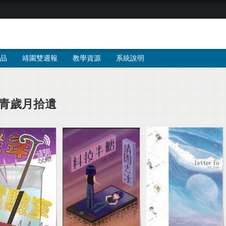
品
靖園雙週報
教學資源
系統說明
青歲月拾遺