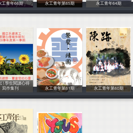
永工青年66期
永工青年第65期
永工青年64期
文編社_學務處
永工文編社
永工文編社
8-01學生閱讀心得
寫作集刊
永工青年第61期
永工青年第60期
圖書館編輯
文編社
學務處