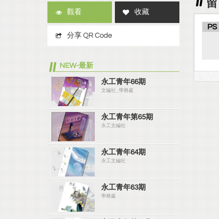
留
觀看
收藏
PS
分享 QR Code
NEW-最新
永工青年66期
文編社_學務處
永工青年第65期
永工文編社
永工青年64期
永工文編社
永工青年63期
學務處