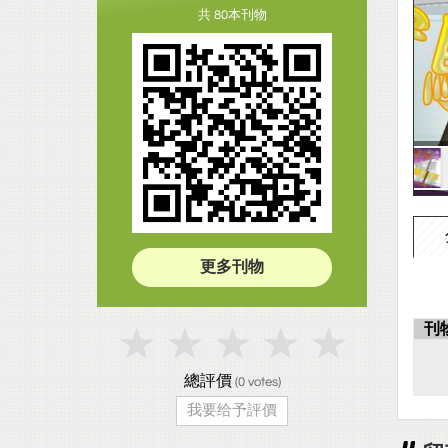
共 80本刊物
更多刊物
刊
總評價
(
0
votes)
我要给予評價