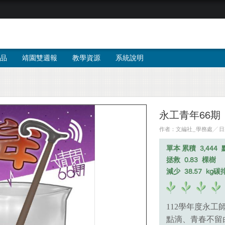
品
靖園雙週報
教學資源
系統說明
永工青年66期
作者：文編社_學務處╱ 日期：
單本 累積
3,444
拯救
0.83
棵樹
減少
38.57
kg碳
112學年度永
點滴、青春不留