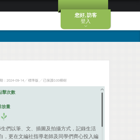
您好, 訪客
登入
2024-09-14╱ 標準版
╱ 已保護0.00棵樹
點擊次數
排放量
工師生們以筆、文、插圖及拍攝方式，記錄生活
白，更在文編社指導老師及同學們齊心投入編