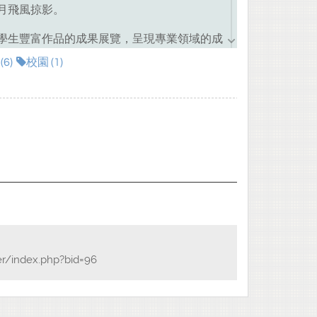
月飛風掠影。
學生豐富作品的成果展覽，呈現專業領域的成
赴日教育旅行，成長了同學們異國生活文化體
6)
校園 (1)
及采風工作室有著同學文字筆力的磨練、拾遺
，而主題老人實驗室，時光無倒流，歲月的實
敘事、有憧憬、有美麗、有哀愁，猶如燒杯裡
，但生活是不斷連續成長，寓意融入生命教育
覽與指導。
er/index.php?bid=96