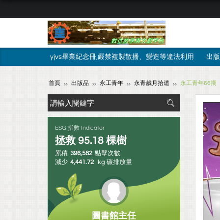
yjvs畢業紀念冊,嚴禁複製散播、變造等違法利用
出版
首頁
出版品
永工青年
永青歲月拾遺
永工青年66期
ESG 指數 Indicator
拯救
95.18
棵樹
累積
396,582
點擊次數
減少
4,441.72
kg 碳排放量
圖書館主任