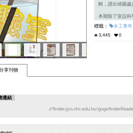
輯，譜出靖園歲
本期除了室設科
長；國際會客室
標籤：
永工青年 (
驗；青春閱覽室
3,445
0
著校園學習生活
驗室裡充滿生活
看到是偏折現象
中。
分享刊物
敬請永工人的閱
物連結
//finder.yjvs.chc.edu.tw/gogofinderRead